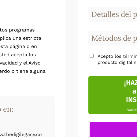
Detalles del 
stos programas
Métodos de 
aplica una estricta
esta página o en
sted acepta los
Acepto los
términ
producto digital 
vacidad y el Aviso
erdo o tiene alguna
¡HAZ
a
IN
 en:
*Aquí en
.thedigilegacy.co