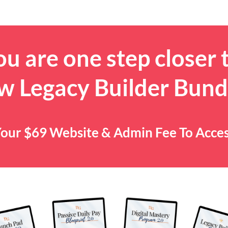
u are one step closer 
w Legacy Builder Bund
y Your $69 Website & Admin Fee To Acce