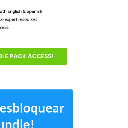
oth English & Spanish
to expert resources,
cess.
NDLE PACK ACCESS!
desbloquear
undle!