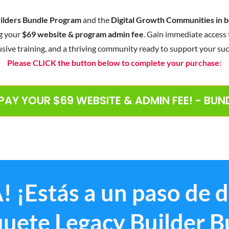
ilders Bundle Program
and the
Digital Growth Communities in b
g your
$69 website & program admin fee
. Gain immediate access 
usive training, and a thriving community ready to support your suc
Please CLICK the button below to complete your purchase:
 PAY YOUR $69 WEBSITE & ADMIN FEE! - BU
! ¡Estás a un paso de 
quete Legacy Builder B