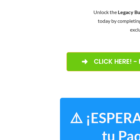
Unlock the
Legacy Bu
today by completin
excl
CLICK HERE! -
⚠️ ¡ESPERA
tu Pa