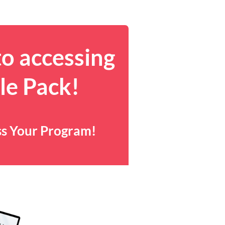
to accessing
le Pack!
ss Your Program!