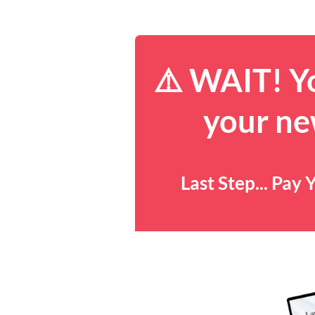
⚠️ WAIT! Yo
your ne
Last Step... Pa