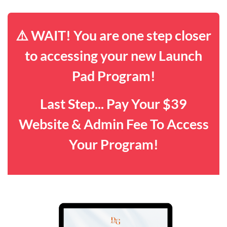
⚠️ WAIT! You are one step closer
to accessing your new Launch
Pad Program!
Last Step... Pay Your $39
Website & Admin Fee To Access
Your Program!