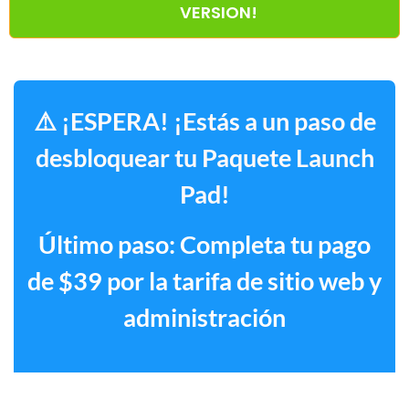
VERSION!
⚠️ ¡ESPERA! ¡Estás a un paso de
desbloquear tu Paquete Launch
Pad!
Último paso: Completa tu pago
de $39 por la tarifa de sitio web y
administración